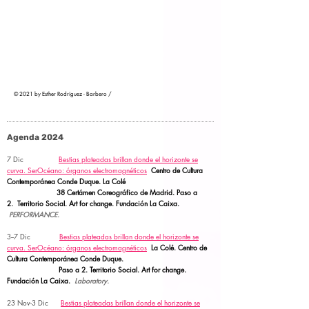
© 2021 by Esther Rodríguez - Barbero /
Agenda 2024
7 Dic
Bestias plateadas brillan donde el horizonte se
curva.
SerOcéano: órganos electromagnéticos
Centro de Cultura
Contemporánea Conde Duque. La Colé
38 Certámen Coreográfico de Madrid. Paso a
2.
Territorio Social.
Art for change. Fundación La Caixa.
PERFORMANCE.
3--7 Dic
Bestias plateadas brillan donde el horizonte se
curva.
SerOcéano: órganos electromagnéticos
La Colé. Centro de
Cultura Contemporánea Conde Duque.
Paso a 2.
Territorio Social. Art for change.
Fundación La Caixa.
Laboratory.
23 Nov-3 Dic
Bestias plateadas brillan donde el horizonte se