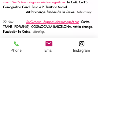
curva.
SerOcéano: órganos electromagnéticos
La Colé. Centro
Coreográfico Canal. Paso a 2.
Territorio Social.
Art for change. Fundación La Caixa.
Laboratory.
22 Nov
SerOcéano: órganos electromagnéticos
Centro
TRANS (FORMING). COSMOCAIXA BARCELONA.
Art for change.
Fundación La Caixa.
Meeting.
Oct-Nov
Bestias plateadas brillan donde el horizonte se
curva.
SerOcéano: órganos electromagnéticos
Centro Juvenil Pipo
Phone
Email
Instagram
Velasco. Paso a 2. Territorio Social.
Art for change. Fundación La Caixa.
Laboratory.
1-4 Nov
SerOcéano: órganos electromagnéticos
Elche.
Art
for change. Fundación La Caixa.
Performative talk.
28-31 Oct
Elllugar donde se crean los planetas. SerOcéano:
órganos electromagnéticos
La Caldera Barcelona
Art for change. Fundación La Caixa.
Laboratory &
talk.
6 Oct
OFRENDA
FILO CONDUTOR. PLANT. Performing
Life Akademia Network. Central Eletrica Porto.
ACTION.
5 Oct
MUDANÇA DO TEMPLO
FILO CONDUTOR.
PLANT. Performing Life Akademia Network. Central Eletrica
Porto.
Performance.