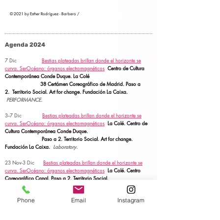
© 2021 by Esther Rodríguez - Barbero /
Agenda 2024
7 Dic
Bestias plateadas brillan donde el horizonte se
curva.
SerOcéano: órganos electromagnéticos
Centro de Cultura
Contemporánea Conde Duque. La Colé
38 Certámen Coreográfico de Madrid. Paso a
2.
Territorio Social.
Art for change. Fundación La Caixa.
PERFORMANCE.
3--7 Dic
Bestias plateadas brillan donde el horizonte se
curva.
SerOcéano: órganos electromagnéticos
La Colé. Centro de
Cultura Contemporánea Conde Duque.
Paso a 2.
Territorio Social. Art for change.
Fundación La Caixa.
Laboratory.
23 Nov-3 Dic
Bestias plateadas brillan donde el horizonte se
curva.
SerOcéano: órganos electromagnéticos
La Colé. Centro
Coreográfico Canal. Paso a 2.
Territorio Social.
Art for change. Fundación La Caixa.
Laboratory.
Phone
Email
Instagram
22 Nov
SerOcéano: órganos electromagnéticos
Centro
TRANS (FORMING). COSMOCAIXA BARCELONA.
Art for change.
Fundación La Caixa.
Meeting.