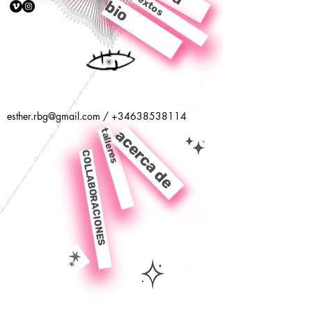
textos
bio
esther.rbg@gmail.com
/
+34638538114
talleres
acerca de
COLLABORACIONES