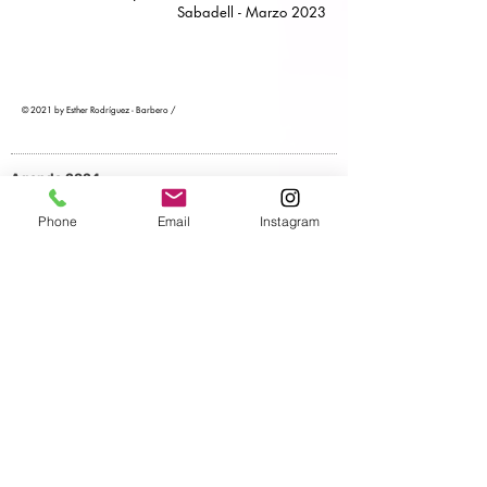
Sabadell - Marzo 2023
© 2021 by Esther Rodríguez - Barbero /
Agenda 2024
7 Dic
Bestias plateadas brillan donde el horizonte se
Phone
Email
Instagram
curva.
SerOcéano: órganos electromagnéticos
Centro de Cultura
Contemporánea Conde Duque. La Colé
38 Certámen Coreográfico de Madrid. Paso a
2.
Territorio Social.
Art for change. Fundación La Caixa.
PERFORMANCE.
3--7 Dic
Bestias plateadas brillan donde el horizonte se
curva.
SerOcéano: órganos electromagnéticos
La Colé. Centro de
Cultura Contemporánea Conde Duque.
Paso a 2.
Territorio Social. Art for change.
Fundación La Caixa.
Laboratory.
23 Nov-3 Dic
Bestias plateadas brillan donde el horizonte se
curva.
SerOcéano: órganos electromagnéticos
La Colé. Centro
Coreográfico Canal. Paso a 2.
Territorio Social.