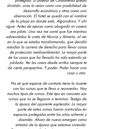
protegido. El pueblo de Carboneras quedó
dividido: unos lo veían
como una posibilidad de
desarrollo económico y otros como una
aberración. El hotel se quedó con el nombre
de
la playa en donde está, Algarrobico. Y ahí
sigue. Antes de ejercer como abogado mi casero
era piloto. Una vez me
contó que fue mientras
sobrevolaba la costa de Murcia y Almería, al ver
en lo que se estaba transformando, que
decidió
estudiar la carrera de derecho para llevar casos
de protección medioambiental. La mayor parte
de los casos
que ha llevado ha sido estando ya
jubilado. Ver las cosas desde arriba siempre te
da cierta perspectiva. Y poder.
Poder hacer una
cosa u otra.
No sé qué especie de contrato tiene la muerte
con las ruinas que te lleva a recorrerlas. Hay
muchos tipos de ruinas. Este tipo en concreto son
ruinas que no se llegaron a terminar. Testigo de
la época del aparente esplendor. La mayor
parte de estas ruinas fueron contruídas en
espacios protegidos entre los años ochenta y
dosmiles. Ahora de nuevo emergen como
síntoma de la época que estamos viviendo.