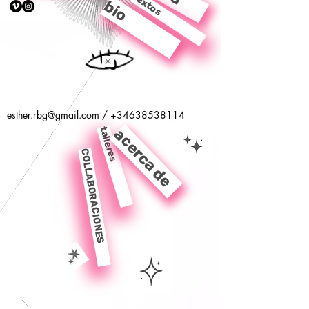
textos
bio
esther.rbg@gmail.com
/
+34638538114
talleres
acerca de
COLLABORACIONES