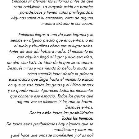
Entonces sí: atender los síntomas antes de que
sean catástrofe. La mayoría están en parajes
paradisíacos y tienen vistas privilegiadas.
Algunas salen a tu encuentro, otras de alguna
manera extraña te convocan.
Entonces llegas a uno de esos lugares y te
sientas en alguna piedra que encuentras, o en
el suelo y visualizas cómo
era el lugar antes.
Antes de que ahí hubiera nada. El momento en
que alguien llegó al lugar y tuvo esa idea,
no
otra sino ESA. La idea de lo que se ve ahora.
Después miras y vas viendo la película muda de
cómo sucedió todo:
desde la primera
excavadora que llega hasta el momento exacto
en que se van todas las gruas y el último obrerx
y
se queda vacío. Aparecen todos los momentos
que contiene ese espacio. Todos los gestos que
alguna vez se hicieron.
Y los que se harán.
Después entras.
Dentro están todas las posibilidades
Todos los tiempos.
De todas estas posibilidades hay algunas que se
manifiestan y otras no.
¿qué hace que unas se manifiesten y otras no?