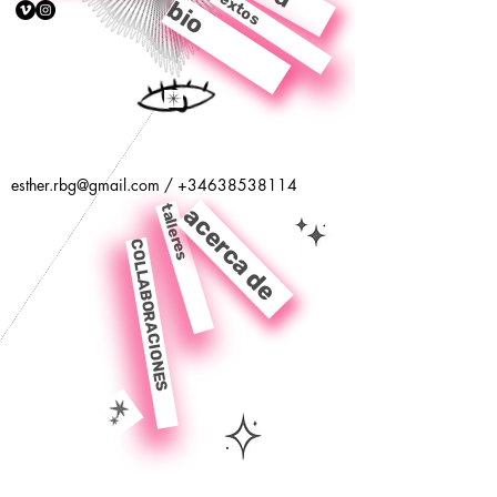
textos
bio
esther.rbg@gmail.com
/
+34638538114
talleres
acerca de
COLLABORACIONES